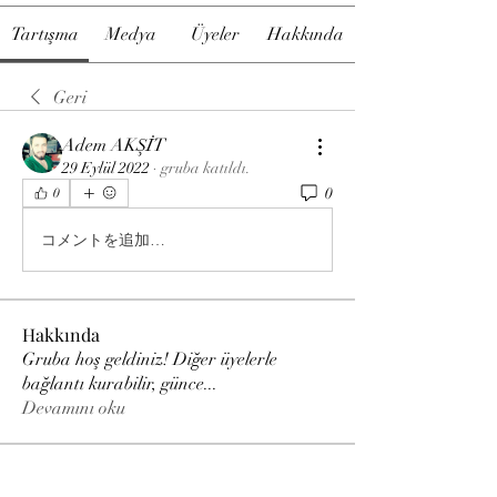
Tartışma
Medya
Üyeler
Hakkında
Geri
Adem AKŞİT
29 Eylül 2022
·
gruba katıldı.
0
0
コメントを追加…
Hakkında
Gruba hoş geldiniz! Diğer üyelerle
bağlantı kurabilir, günce
...
Devamını oku
Bora Altınışık