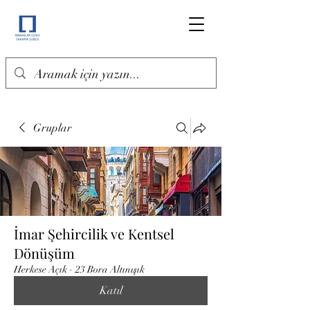
Gruplar
İmar Şehircilik ve Kentsel
Dönüşüm
Herkese Açık
·
23 Bora Altınışık
Katıl